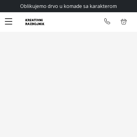
Oblikujemo drvo u komade sa karakterom
✕
Početna
Ulogujte se
Prodavnica
Opšti uslovi
O nama
Zatraži ponudu
Kontakt