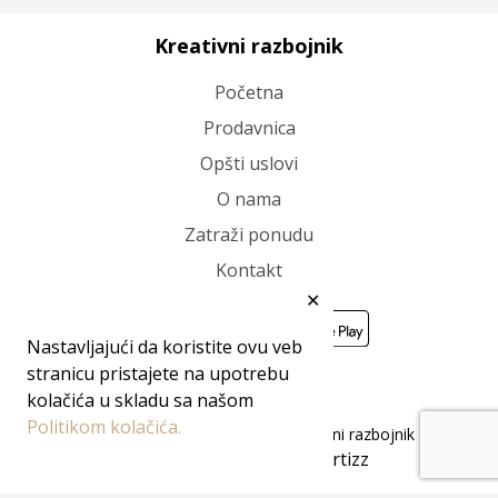
Kreativni razbojnik
Početna
Prodavnica
Opšti uslovi
O nama
Zatraži ponudu
Kontakt
✕
Nastavljajući da koristite ovu veb
stranicu pristajete na upotrebu
kolačića u skladu sa našom
Politikom kolačića.
Sva prava zadržana 2026 ©Kreativni razbojnik
Cartizz
Boost your sales 🚀 with