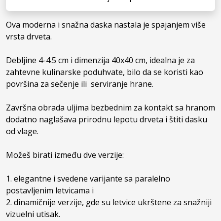
Ova moderna i snažna daska nastala je spajanjem više 
vrsta drveta.

Debljine 4-4.5 cm i dimenzija 40x40 cm, idealna je za 
zahtevne kulinarske poduhvate, bilo da se koristi kao 
površina za sečenje ili  serviranje hrane. 

Završna obrada uljima bezbednim za kontakt sa hranom 
dodatno naglašava prirodnu lepotu drveta i štiti dasku 
od vlage.

Možeš birati između dve verzije: 

1. elegantne i svedene varijante sa paralelno 
postavljenim letvicama i 

2. dinamičnije verzije, gde su letvice ukrštene za snažniji 
vizuelni utisak. 