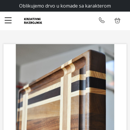
Oblikujemo drvo u komade sa karakterom
✕
Početna
Ulogujte se
Prodavnica
Opšti uslovi
O nama
Zatraži ponudu
Kontakt