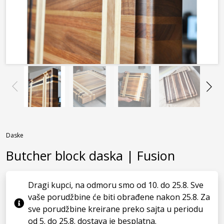
Daske
Butcher block daska | Fusion
Dragi kupci, na odmoru smo od 10. do 25.8. Sve
vaše porudžbine će biti obrađene nakon 25.8. Za
sve porudžbine kreirane preko sajta u periodu
od 5. do 25.8. dostava je besplatna.