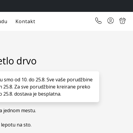
udu
Kontakt
etlo drvo
u smo od 10. do 25.8. Sve vaše porudžbine
n 25.8. Za sve porudžbine kreirane preko
o 25.8. dostava je besplatna.
a jednom mestu.

 lepotu na sto. 
