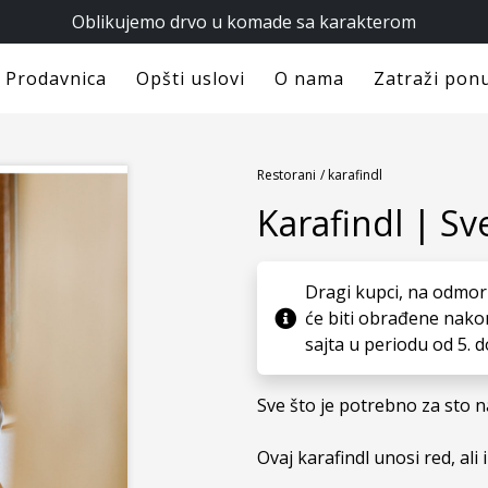
Oblikujemo drvo u komade sa karakterom
Prodavnica
Opšti uslovi
O nama
Zatraži pon
Restorani
/ karafindl
Karafindl | Sv
Dragi kupci, na odmor
će biti obrađene nako
sajta u periodu od 5. d
Sve što je potrebno za sto n
Ovaj karafindl unosi red, ali i