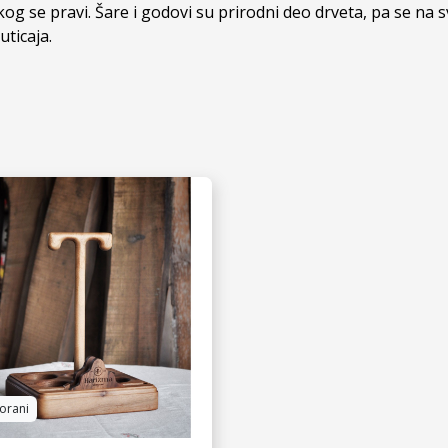
og se pravi. Šare i godovi su prirodni deo drveta, pa se na
ticaja.
orani