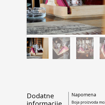
Dodatne
Napomena
informacije
Boja proizvoda može