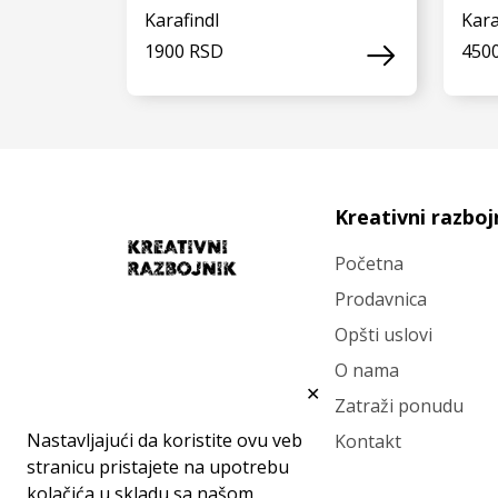
Karafindl
Kara
1900 RSD
450
VIDI JOŠ
Kreativni razboj
Početna
Prodavnica
Opšti uslovi
O nama
✕
Zatraži ponudu
Nastavljajući da koristite ovu veb
Kontakt
stranicu pristajete na upotrebu
kolačića u skladu sa našom