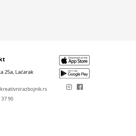
kt
a 25a, Laćarak
kreativnirazbojnik.rs
 37 90