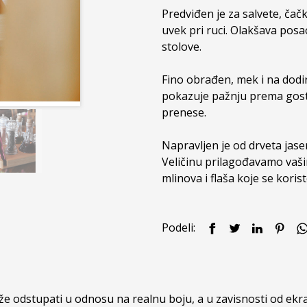
Predviđen je za salvete, čačkal
uvek pri ruci. Olakšava posao
stolove.

Fino obrađen, mek i na dodir 
pokazuje pažnju prema gostim
prenese.

Napravljen je od drveta jasen
Veličinu prilagođavamo vaši
mlinova i flaša koje se kori
Podeli:
 odstupati u odnosu na realnu boju, a u zavisnosti od ekran