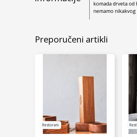
komada drveta od k
nemamo nikakvog u
Preporučeni artikli
Restorani
Rest