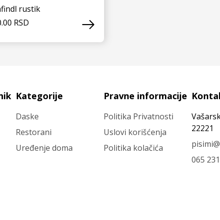
findl rustik
0.00 RSD
VIDI JOŠ
nik
Kategorije
Pravne informacije
Konta
Daske
Politika Privatnosti
Vašarsk
22221
Restorani
Uslovi korišćenja
pisimi@
Uređenje doma
Politika kolačića
065 231