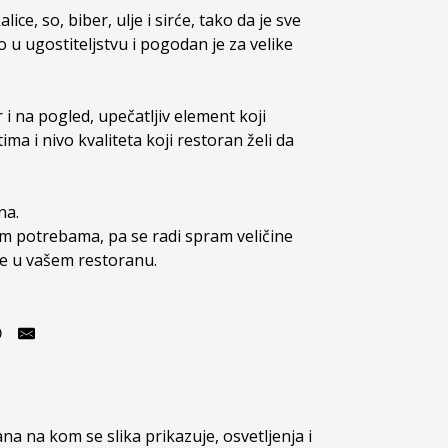
ice, so, biber, ulje i sirće, tako da je sve 
 u ugostiteljstvu i pogodan je za velike 
i na pogled, upečatljiv element koji 
a i nivo kvaliteta koji restoran želi da 
a. 

m potrebama, pa se radi spram veličine 
ste u vašem restoranu.
a na kom se slika prikazuje, osvetljenja i