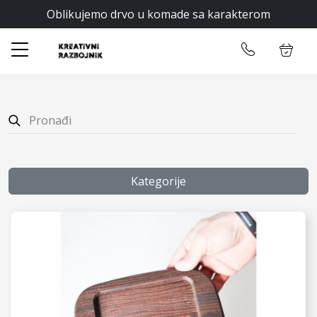
Oblikujemo drvo u komade sa karakterom
✕
Početna
Ulogujte se
Prodavnica
Opšti uslovi
O nama
Kategorije
Zatraži ponudu
Kontakt